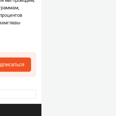
ый мы проводим,
ограммам,
 процентов
 замглавы
дписаться