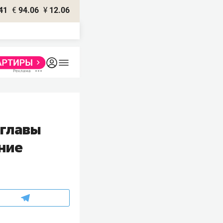
41
€
94.06
¥
12.06
мглавы
ние