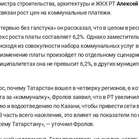
истра строительства, архитектуры и ЖКХ РТ
Алексей
 связан рост цен на коммунальные платежи.
тервью без галстука» он рассказал, что в целом в ре
кс роста платы составляет 6,2%. Однако заместител
 исходя из совокупности набора коммунальных услуг 
изменение платы произойдет по отдельному сценарию
иципалитетах она не превысит 6,2%, в других муници
ос, почему Татарстан вошел в четверку регионов, в 
а за «коммуналку», Фролов заявил, что в РТ увеличи
ю и водоотведению по Казани, чтобы привести сети в
3 часть всего населения, это влияет на показатели по
сему Татарстану», — уточнил Фролов.