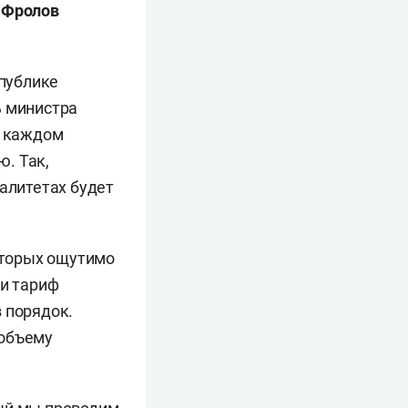
 Фролов
спублике
ь министра
в каждом
. Так,
палитетах будет
которых ощутимо
ли тариф
 порядок.
 объему