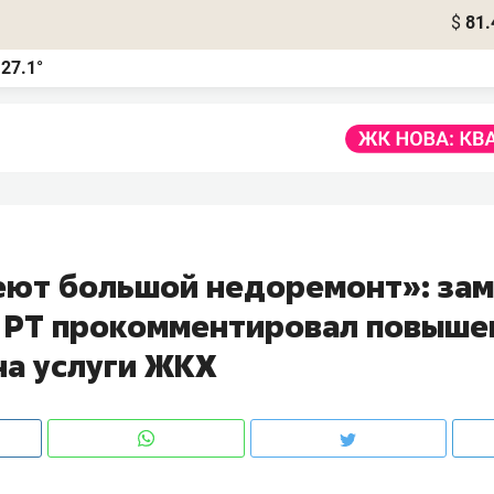
$
81.
27.1°
а
еют большой недоремонт»: за
 РТ прокомментировал повыше
на услуги ЖКХ