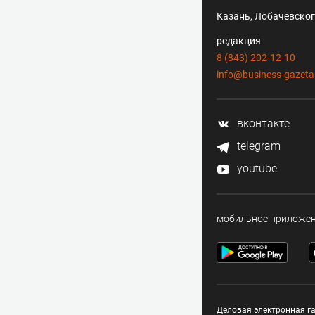
Казань, Лобачевского
редакция
8 (843) 202-12-10
info@business-gazeta
вконтакте
telegram
youtube
мобильное приложе
Деловая электронная га