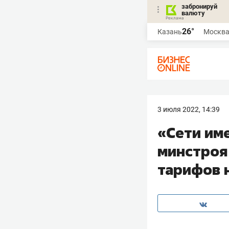
забронируй
валюту
26°
Казань
Москв
3 июля 2022, 14:39
«Сети им
минстроя
тарифов 