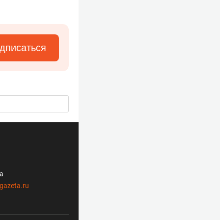
дписаться
ла
gazeta.ru