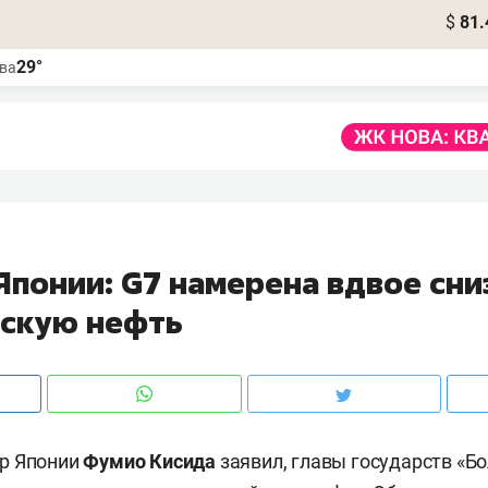
$
81.
29°
ва
Японии: G7 намерена вдвое сни
йскую нефть
р Японии
Фумио Кисида
заявил, главы государств «Б