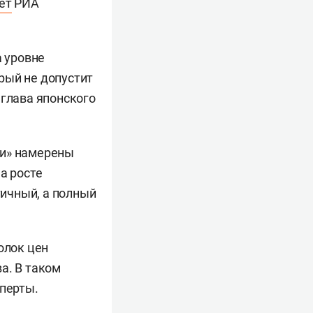
ет
РИА
а уровне
рый не допустит
 глава японского
ки» намерены
а росте
тичный, а полный
толок цен
а. В таком
сперты.