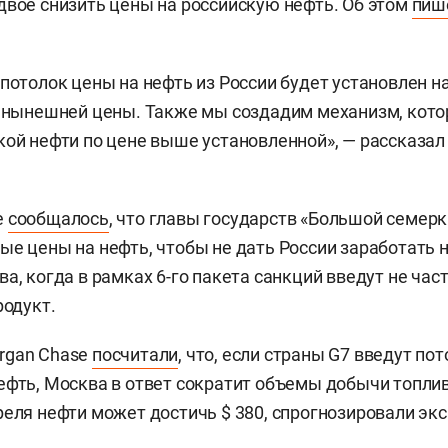
двое снизить цены на российскую нефть. Об этом
пиш
 потолок цены на нефть из России будет установлен н
е нынешней цены. Также мы создадим механизм, кото
кой нефти по цене выше установленной», — рассказал
е
сообщалось
, что главы государств «Большой семер
ые цены на нефть, чтобы не дать России заработать н
а, когда в рамках 6-го пакета санкций введут не час
родукт.
rgan Chase
посчитали
, что, если страны G7 введут по
ефть, Москва в ответ сократит объемы добычи топлив
реля нефти может достичь $ 380, спрогнозировали эк