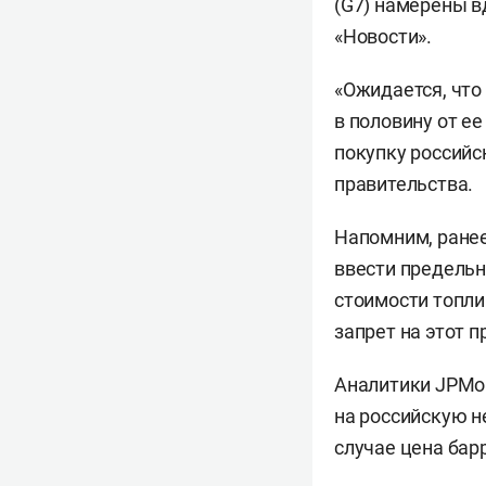
(G7) намерены в
«Новости».
«Ожидается, что
в половину от е
покупку российс
правительства.
Напомним, ране
ввести предельн
стоимости топлив
запрет на этот п
Аналитики JPMo
на российскую н
случае цена бар