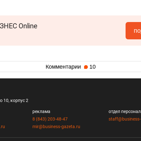
ЗНЕС Online
по
Комментарии
10
 10, корпус 2
реклама
отдел персона
8 (843) 203-48-47
staff@business-
.ru
mir@business-gazeta.ru