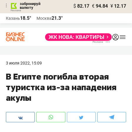
забронируй
$
82.17
€
94.84
¥
12.17
валюту
18.5°
21.3°
Казань
Москва
3 июля 2022, 15:09
В Египте погибла вторая
туристка из-за нападения
акулы