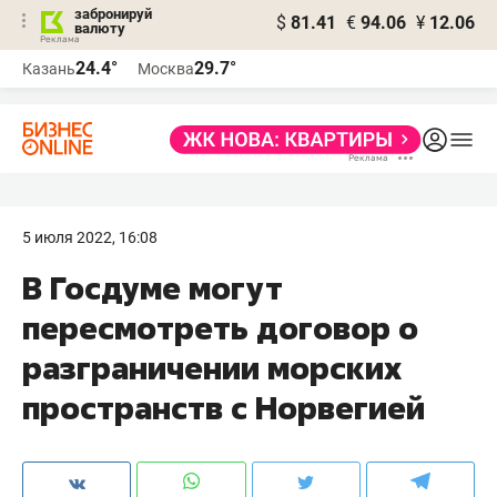
забронируй
$
81.41
€
94.06
¥
12.06
валюту
24.4°
29.7°
Казань
Москва
5 июля 2022, 16:08
В Госдуме могут
пересмотреть договор о
разграничении морских
пространств с Норвегией