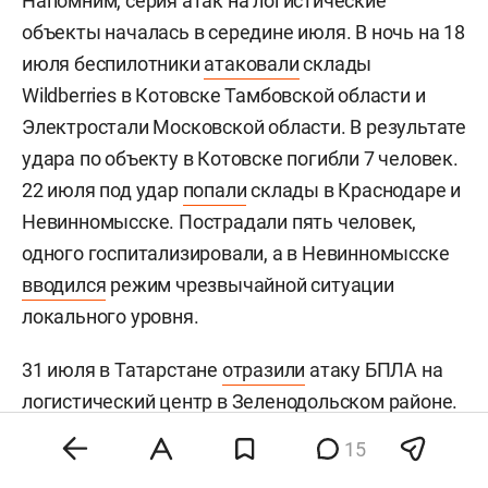
Напомним, серия атак на логистические
объекты началась в середине июля. В ночь на 18
июля беспилотники
атаковали
склады
Wildberries в Котовске Тамбовской области и
Электростали Московской области. В результате
удара по объекту в Котовске погибли 7 человек.
22 июля под удар
попали
склады в Краснодаре и
Невинномысске. Пострадали пять человек,
одного госпитализировали, а в Невинномысске
вводился
режим чрезвычайной ситуации
локального уровня.
31 июля в Татарстане
отразили
атаку БПЛА на
логистический центр в Зеленодольском районе.
Склад в Самарской области, на который
15
совершили атаку 2 августа, полностью
выгорел