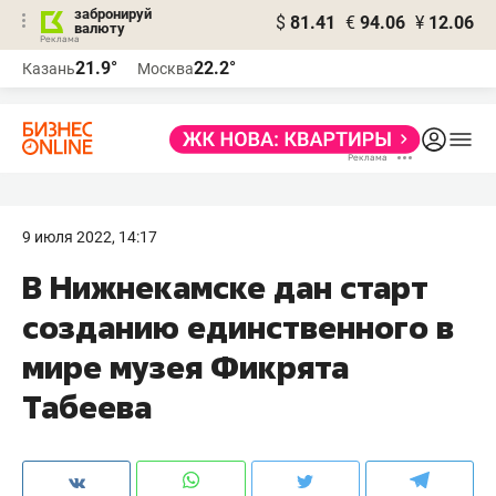
забронируй
$
81.41
€
94.06
¥
12.06
валюту
21.9°
22.2°
Казань
Москва
9 июля 2022, 14:17
В Нижнекамске дан старт
созданию единственного в
мире музея Фикрята
Табеева