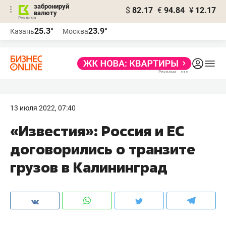
забронируй
$
82.17
€
94.84
¥
12.17
валюту
25.3°
23.9°
Казань
Москва
13 июля 2022, 07:40
«Известия»: Россия и ЕС
договорились о транзите
грузов в Калининград