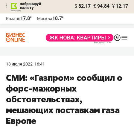
забронируй
$
82.17
€
94.84
¥
12.17
валюту
17.8°
18.7°
Казань
Москва
18 июля 2022, 16:41
СМИ: «Газпром» сообщил о
форс-мажорных
обстоятельствах,
мешающих поставкам газа
Европе