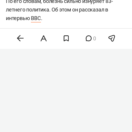
По его словам, болезнь сильно изнуряет 83-
летнего политика. Об этом он рассказал в
интервью
BBC
.
0
Хантер Байден
Фото: © Chris Kleponis / Keystone Press Agency /
www.globallookpress.com