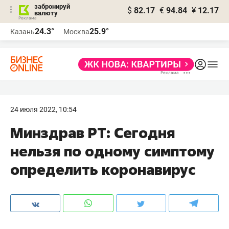
забронируй
$
82.17
€
94.84
¥
12.17
валюту
24.3°
25.9°
Казань
Москва
24 июля 2022, 10:54
Минздрав РТ: Сегодня
нельзя по одному симптому
определить коронавирус