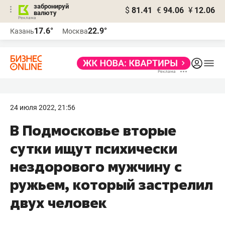
забронируй
$
81.41
€
94.06
¥
12.06
валюту
17.6°
22.9°
Казань
Москва
24 июля 2022, 21:56
В Подмосковье вторые
сутки ищут психически
нездорового мужчину с
ружьем, который застрелил
двух человек