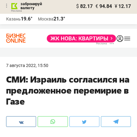
забронируй
$
82.17
€
94.84
¥
12.17
валюту
19.6°
21.3°
Казань
Москва
7 августа 2022, 15:50
СМИ: Израиль согласился на
предложенное перемирие в
Газе