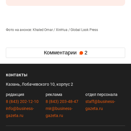
Фото на анонсе: Khaled Omar / XinHua / Global Look Press
Комментарии
2
контакты
Казань, Лобачевского 10, корпус 2
редакция
реклама
отдел персонала
8 (843) 202-12-10
8 (843) 203-48-47
staff@business-
info@business-
mir@business-
gazeta.ru
gazeta.ru
gazeta.ru