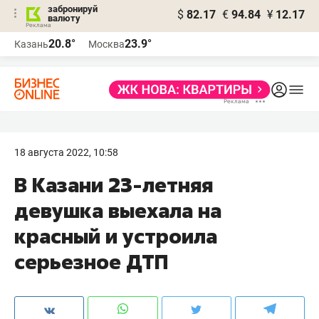
забронируй
$
82.17
€
94.84
¥
12.17
валюту
20.8°
23.9°
Казань
Москва
18 августа 2022, 10:58
В Казани 23-летняя
девушка выехала на
красный и устроила
серьезное ДТП