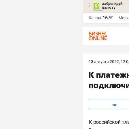
забронируй
валюту
16.9°
Казань
Моск
18 августа 2022, 12:0
К платеж
подключи
К российской пл