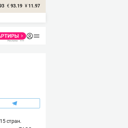
93
€
93.19
¥
11.97
15 стран.