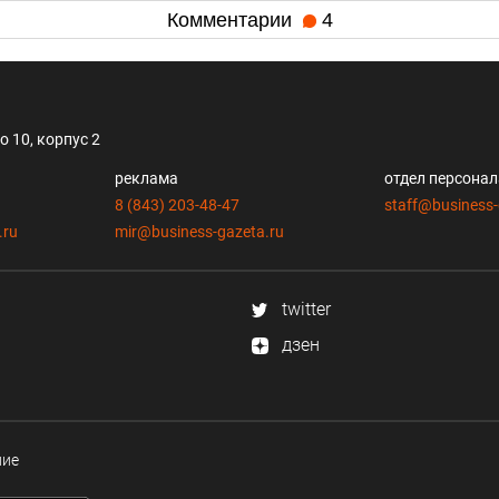
Комментарии
4
 10, корпус 2
реклама
отдел персона
8 (843) 203-48-47
staff@business-
.ru
mir@business-gazeta.ru
twitter
дзен
ние