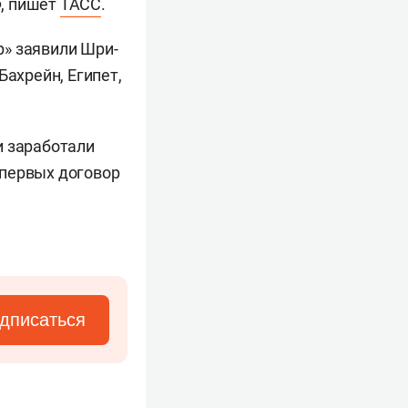
Ф, пишет
ТАСС
.
р» заявили Шри-
Бахрейн, Египет,
и заработали
з первых договор
дписаться