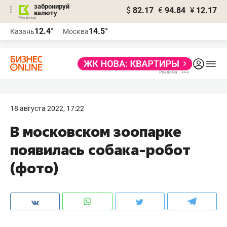
забронируй
$
82.17
€
94.84
¥
12.17
валюту
12.4°
14.5°
Казань
Москва
18 августа 2022, 17:22
В московском зоопарке
появилась собака-робот
(фото)