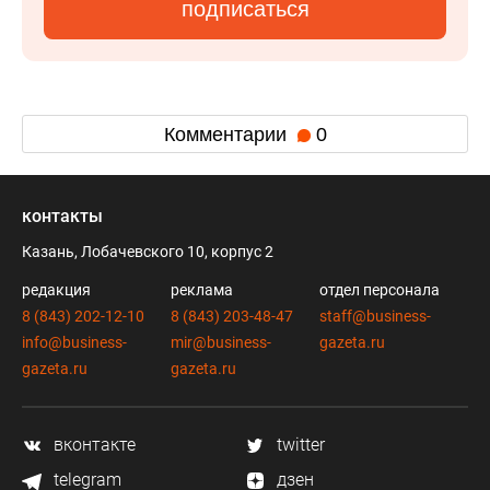
подписаться
Комментарии
0
контакты
Казань, Лобачевского 10, корпус 2
редакция
реклама
отдел персонала
8 (843) 202-12-10
8 (843) 203-48-47
staff@business-
info@business-
mir@business-
gazeta.ru
gazeta.ru
gazeta.ru
вконтакте
twitter
telegram
дзен