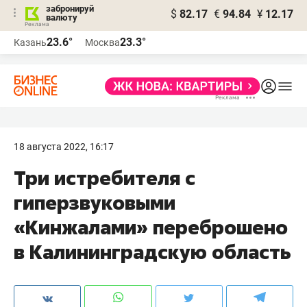
забронируй
$
82.17
€
94.84
¥
12.17
валюту
23.6°
23.3°
Казань
Москва
18 августа 2022, 16:17
Три истребителя с
гиперзвуковыми
«Кинжалами» переброшено
в Калининградскую область