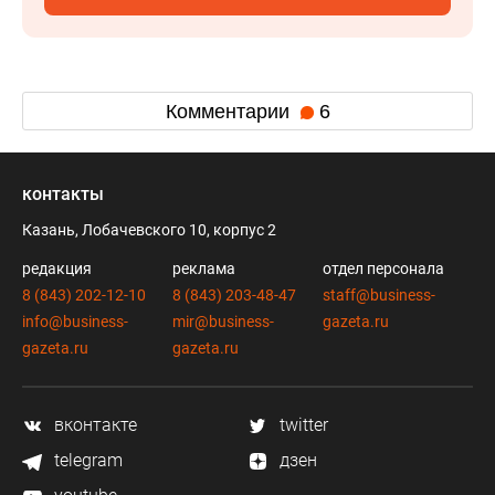
Комментарии
6
контакты
Казань, Лобачевского 10, корпус 2
редакция
реклама
отдел персонала
8 (843) 202-12-10
8 (843) 203-48-47
staff@business-
info@business-
mir@business-
gazeta.ru
gazeta.ru
gazeta.ru
вконтакте
twitter
telegram
дзен