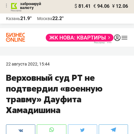
забронируй
$
81.41
€
94.06
¥
12.06
валюту
21.9°
22.2°
Казань
Москва
22 августа 2022, 15:44
Верховный суд РТ не
подтвердил «военную
травму» Дауфита
Хамадишина