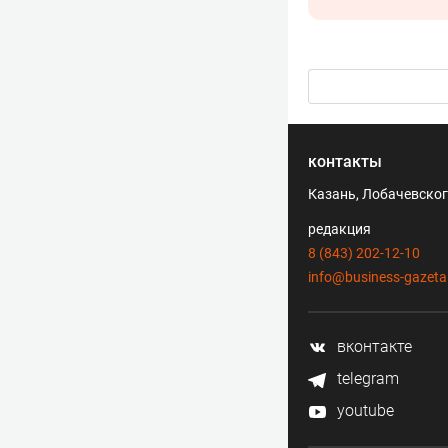
контакты
Казань, Лобачевского
редакция
8 (843) 202-12-10
info@business-gazeta
вконтакте
telegram
youtube