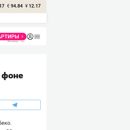
17
€
94.84
¥
12.17
а фоне
беко.