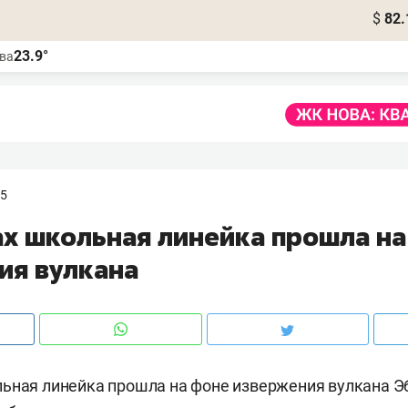
$
82.
23.9°
ва
55
ах школьная линейка прошла н
ия вулкана
ьная линейка прошла на фоне извержения вулкана Э