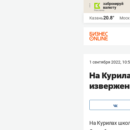
забронируй
валюту
20.8°
Казань
Моск
1 сентября 2022, 10:
На Курил
извержен
На Курилах школ