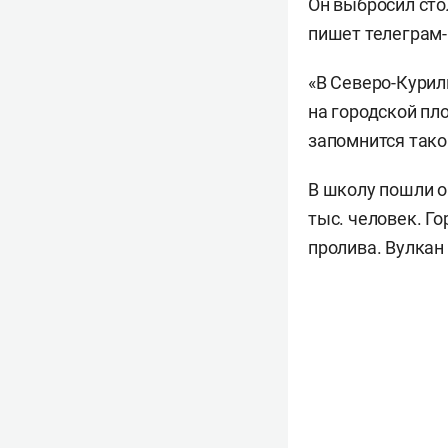
Он выбросил сто
пишет телеграм-
«В Северо-Курил
на городской пл
запомнится тако
В школу пошли о
тыс. человек. Г
пролива. Вулкан 