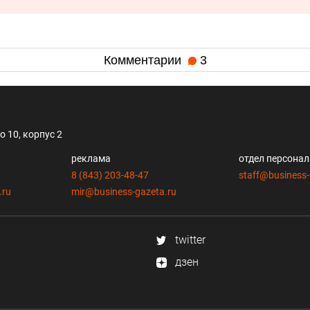
Комментарии
3
 10, корпус 2
реклама
отдел персона
8 (843) 203-48-47
staff@business-
.ru
mir@business-gazeta.ru
twitter
дзен