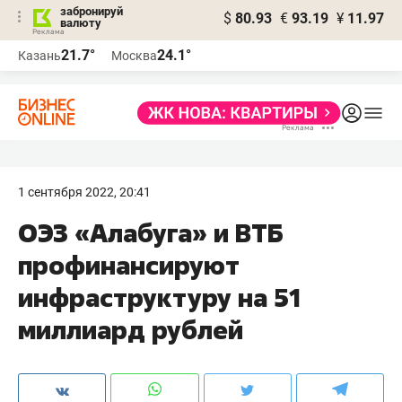
забронируй
$
80.93
€
93.19
¥
11.97
валюту
21.7°
24.1°
Казань
Москва
1 сентября 2022, 20:41
ОЭЗ «Алабуга» и ВТБ
профинансируют
инфраструктуру на 51
миллиард рублей