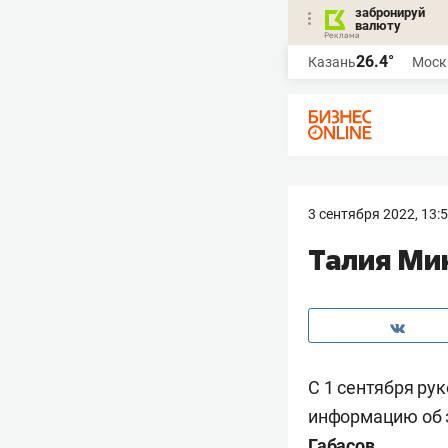
забронируй
валюту
26.4°
Казань
Моск
3 сентября 2022, 13:
Талия Ми
С 1 сентября ру
информацию об э
Габасов
.