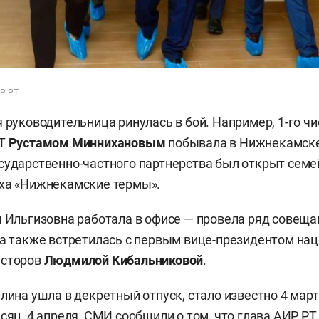
ИР РТ
я руководительница ринулась в бой. Например, 1-го ч
РТ
Рустамом Миннихановым
побывала в Нижнекамске
сударственно-частного партнерства был открыт сем
ыха «Нижнекамские термы».
я Ильгизовна работала в офисе — провела ряд совеща
 а также встретилась с первым вице-президентом на
есторов
Людмилой Кибальниковой
.
лина ушла в декретный отпуск, стало известно 4 март
сяц, 4 апреля, СМИ сообщили о том, что глава АИР РТ