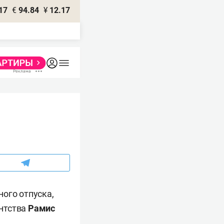
17
€
94.84
¥
12.17
ого отпуска,
ентства
Рамис