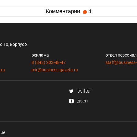
Комментарии
4
 10, корпус 2
реклама
отдел персона
8 (843) 203-48-47
staff@business-
.ru
mir@business-gazeta.ru
twitter
дзен
ние