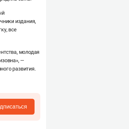
ый
очники издания,
ку, все
нтства, молодая
изовна», —
ного развития.
дписаться