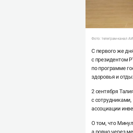
Фото: телеграм-канал А
С первого же дн
с президентом 
по программе го
здоровья и отд
2 сентября Тали
с сотрудниками,
ассоциации инв
О том, что Минул
а ровно через ме