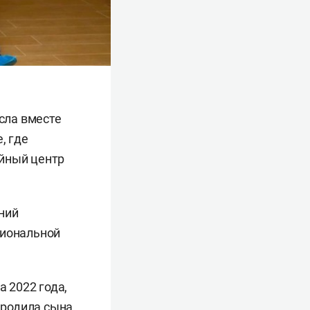
исла вместе
, где
ейный центр
ний
циональной
а 2022 года,
 родила сына.