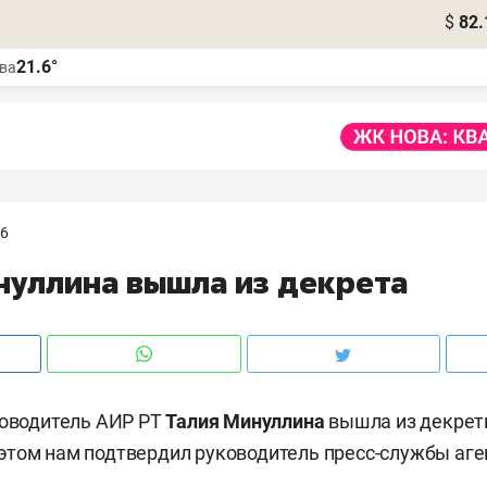
$
82.
21.6°
ва
56
нуллина вышла из декрета
ководитель АИР РТ
Талия Минуллина
вышла из декретн
том нам подтвердил руководитель пресс-службы аг