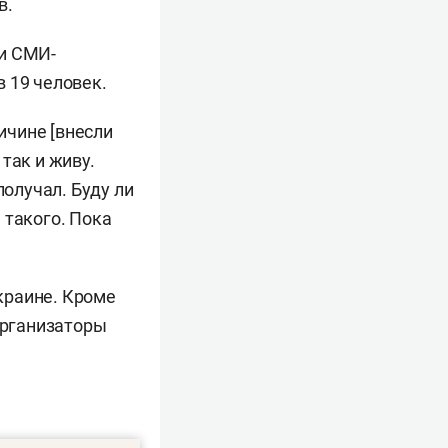
в.
 и СМИ-
 19 человек.
ричине [внесли
 так и живу.
получал. Буду ли
 такого. Пока
краине. Кроме
организаторы