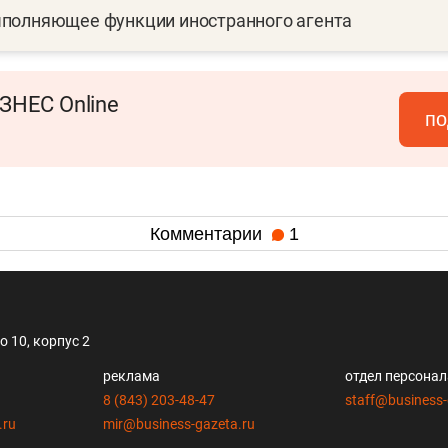
ыполняющее функции иностранного агента
ЗНЕС Online
по
Комментарии
1
 10, корпус 2
реклама
отдел персона
8 (843) 203-48-47
staff@business-
.ru
mir@business-gazeta.ru