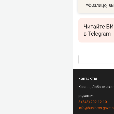
*Фи
з
лицо, в
Читайте БИ
в Telegram
контакты
Казань, Лобачевского
редакция
8 (843) 202-12-10
info@business-gazeta