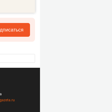
дписаться
ла
gazeta.ru