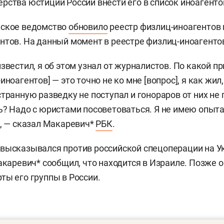
рства юстиции России внести его в список иноагенто
йское ведомство
обновило
реестр физлиц-иноагентов
нтов. На данный момент в реестре физлиц-иноагентов
звестил, я об этом узнал от журналистов. По какой п
иноагентов] — это точно не ко мне [вопрос], я как жил,
транную разведку не поступал и гонораров от них не 
ь? Надо с юристами посоветоваться. Я не имею опыта
», — сказал Макаревич*
РБК
.
высказывался против российской спецоперации на У
Макаревич* сообщил, что находится в Израиле. Позже 
ты его группы в России.