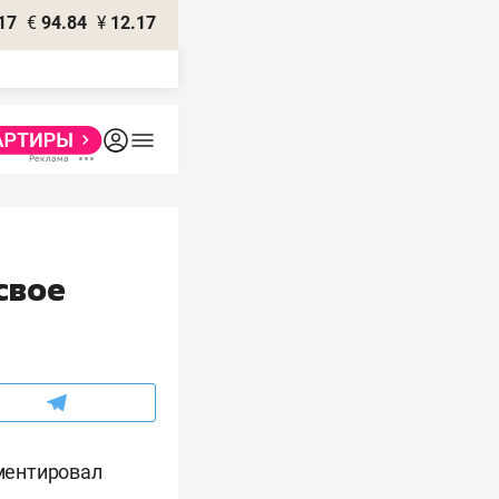
17
€
94.84
¥
12.17
свое
ментировал