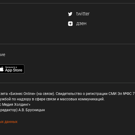
twitter
дзен
ние
зета «Бизнес Online» (на связи). Свидетельство о регистрации СМИ Эл №ФС 77
ужбой по надзору в сфере связи и массовых коммуникаций.
с Медия Холдинг»
редактор) А.В. Брусницын
ых данных