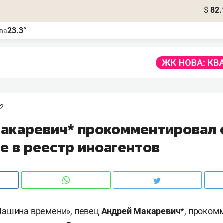
$
82.
23.3°
ва
22
акаревич* прокомментировал 
е в реестр иноагентов
Машина времени», певец
Андрей Макаревич
*, проком