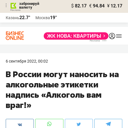
забронируй
$
82.17
€
94.84
¥
12.17
валюту
22.7°
19°
Казань
Москва
6 сентября 2022, 00:02
В России могут наносить на
алкогольные этикетки
надпись «Алкоголь вам
враг!»