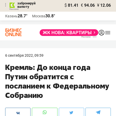
забронируй
$
81.41
€
94.06
¥
12.06
валюту
28.7°
30.8°
Казань
Москва
6 сентября 2022, 09:59
Кремль: До конца года
Путин обратится с
посланием к Федеральному
Собранию