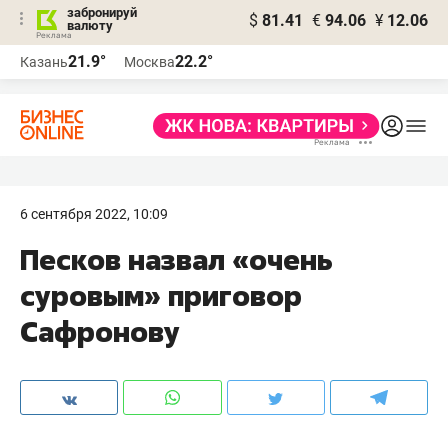
забронируй
$
81.41
€
94.06
¥
12.06
валюту
21.9°
22.2°
Казань
Москва
6 сентября 2022, 10:09
Песков назвал «очень
суровым» приговор
Сафронову