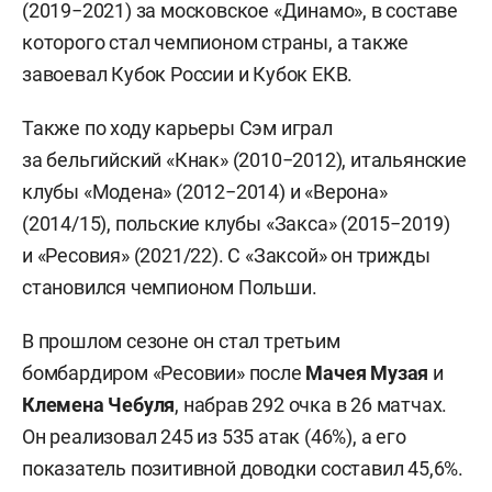
(2019−2021) за московское «Динамо», в составе
которого стал чемпионом страны, а также
завоевал Кубок России и Кубок ЕКВ.
Также по ходу карьеры Сэм играл
за бельгийский «Кнак» (2010−2012), итальянские
клубы «Модена» (2012−2014) и «Верона»
(2014/15), польские клубы «Закса» (2015−2019)
и «Ресовия» (2021/22). С «Заксой» он трижды
становился чемпионом Польши.
В прошлом сезоне он стал третьим
бомбардиром «Ресовии» после
Мачея Музая
и
Клемена Чебуля
, набрав 292 очка в 26 матчах.
Он реализовал 245 из 535 атак (46%), а его
показатель позитивной доводки составил 45,6%.