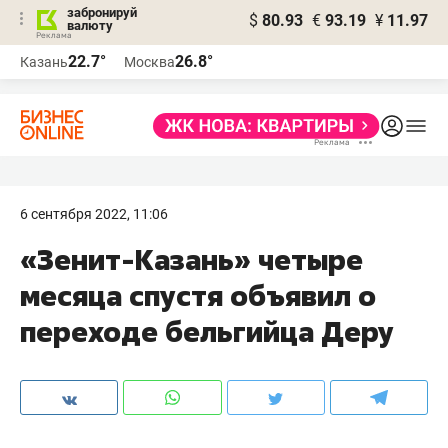
забронируй
$
80.93
€
93.19
¥
11.97
валюту
22.7°
26.8°
Казань
Москва
6 сентября 2022, 11:06
«Зенит-Казань» четыре
месяца спустя объявил о
переходе бельгийца Деру