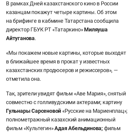
В рамках Дней казахстанского кино в России
казанцам покажут четыре картины. Об этом
на брифинге в кабмине Татарстана сообщила
директор ГБУК РТ «Татаркино»
Миляуша
Айтуганова
.
«Мы покажем новые картины, которые выходят
в ближайшее время в прокат у известных
казахстанских продюсеров и режиссеров», —
отметила она.
Так, зрители увидят фильм «Аве Мария», снятый
совместно с голливудскими актерами; картину
Гульнары Сарсеновой
«Русские на Мариенплац»;
полнометражный казахский анимационный
фильм «Культегин»
Ада
я
Абельдинов
а;
фильм