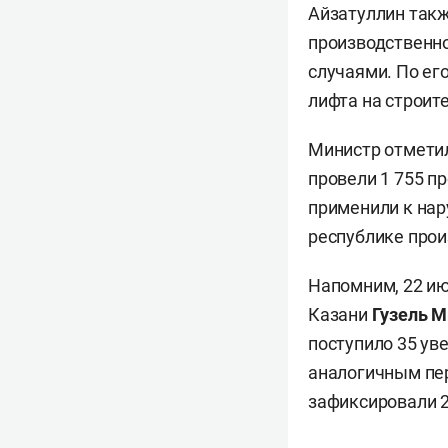
Айзатуллин такж
производственн
случаями. По его
лифта на строит
Министр отметил
провели 1 755 п
применили к нар
республике прои
Напомним, 22 ию
Казани
Гузель М
поступило 35 ув
аналогичным пер
зафиксировали 2