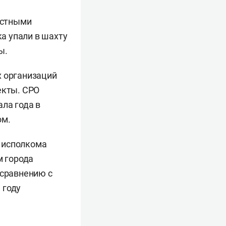
астными
ка упали в шахту
ы.
х организаций
екты. СРО
ла года в
ом.
 исполкома
м города
 сравнению с
 году