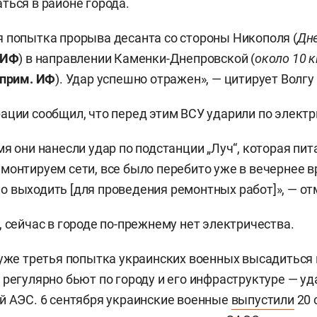
ться в районе города.
 попытка прорыва десанта со стороны Никополя (
Дн
ИФ
) в направлении Каменки-Днепровской (
около 10 
прим. ИФ
). Удар успешно отражен», — цитирует Волгу 
ации сообщил, что перед этим ВСУ ударили по элект
мя они нанесли удар по подстанции „Луч“, которая пи
монтируем сети, все было перебито уже в вечернее в
 выходить [для проведения ремонтных работ]», — от
, сейчас в городе по-прежнему нет электричества.
 уже третья попытка украинских военных высадиться 
 регулярно бьют по городу и его инфраструктуре — у
й АЭС. 6 сентября украинские военные
выпустили
20 