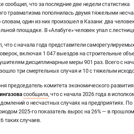
е сообщил, что за последние две недели статистика
ого травматизма пополнилась двумя тяжелыми несч
 словам, один из них произошел в Казани: два челове
ельной площадке. В «Алабуге» человек упал с лестниц
, что с начала года представители саморегулируемы
роверок, включая 1 047 выездов на строительные объ
ушителям дисциплинарные меры 901 раз. Всего с нача
зошло три смертельных случая и 10 с тяжелым исход
ня председатель комитета экономического развития
ингазова
сообщила
, что с начала 2026 года в исполко
едомлений о несчастных случаях на предприятиях. По
иодом 2025-го показатель вырос на 26% — в прошлом
6 таких случаев.