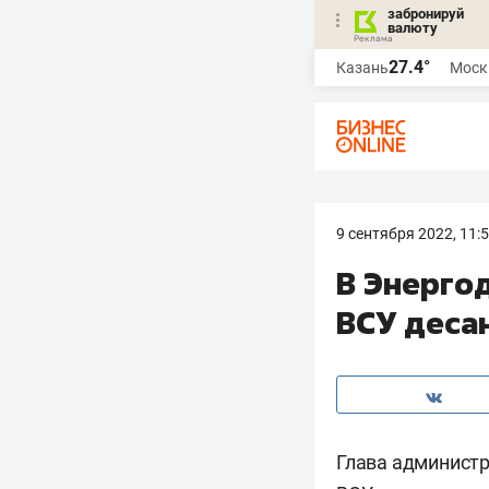
забронируй
валюту
27.4°
Казань
Моск
9 сентября 2022, 11:
В Энерго
ВСУ деса
Глава админист