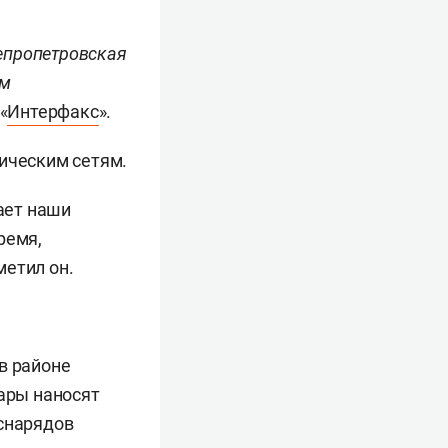
епропетровская
км
«
Интерфакс
».
рическим сетям.
тает наши
ремя,
метил он.
в районе
дары наносят
снарядов