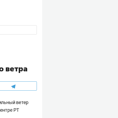
о ветра
сильный ветер
центре РТ