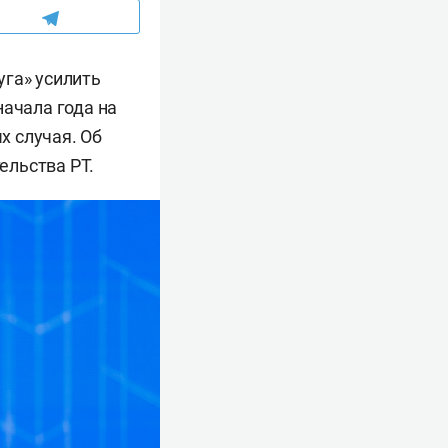
уга» усилить
начала года на
х случая. Об
ельства РТ.