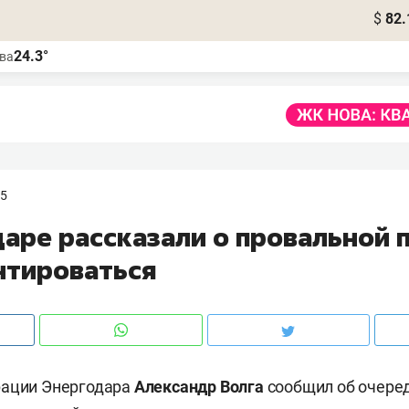
$
82.
24.3°
ва
55
даре рассказали о провальной 
нтироваться
рации Энергодара
Александр Волга
сообщил об очере