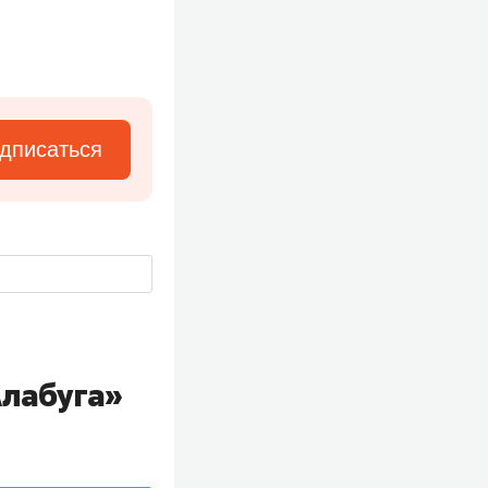
дписаться
Алабуга»