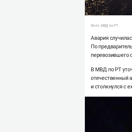
Фото: МВД по РТ
Авария случилас
По предваритель
перевозившего 
В МВД по РТ уто
отечественный а
и столкнулся с 