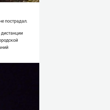
не пострадал.
 дистанции
ородской
аний