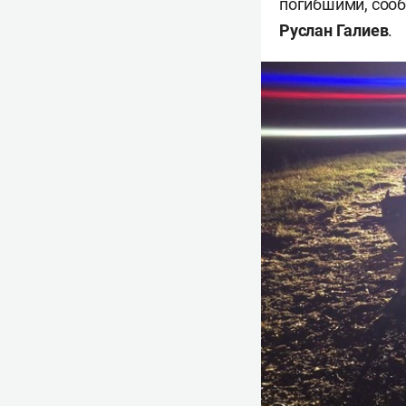
погибшими, соо
Руслан Галиев
.