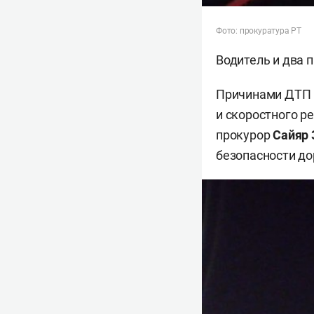
Фото: прокуратура РТ
Водитель и два 
Причинами ДТП м
и скоростного р
прокурор
Сайяр 
безопасности д