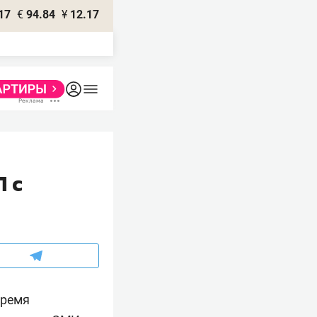
17
€
94.84
¥
12.17
П с
тремя