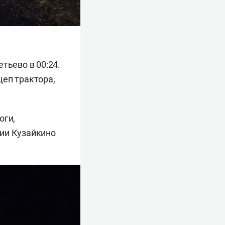
тьево в 00:24.
цеп трактора,
оги,
нии Кузайкино