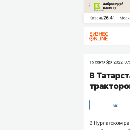
забронируй
валюту
26.4°
Казань
Моск
15 сентября 2022, 07
В Татарст
тракторо
В Нурлатском ра