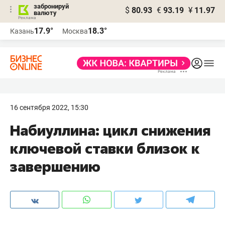
забронируй
$
80.93
€
93.19
¥
11.97
валюту
17.9°
18.3°
Казань
Москва
16 сентября 2022, 15:30
Набиуллина: цикл снижения
ключевой ставки близок к
завершению