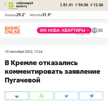
забронируй
$
81.41
€
94.06
¥
12.06
валюту
29.2°
31.9°
Казань
Москва
19 сентября 2022, 12:24
В Кремле отказались
комментировать заявление
Пугачевой