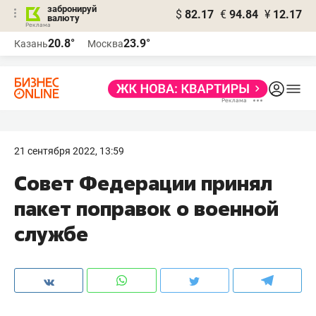
забронируй
$
82.17
€
94.84
¥
12.17
валюту
20.8°
23.9°
Казань
Москва
21 сентября 2022, 13:59
Совет Федерации принял
пакет поправок о военной
службе