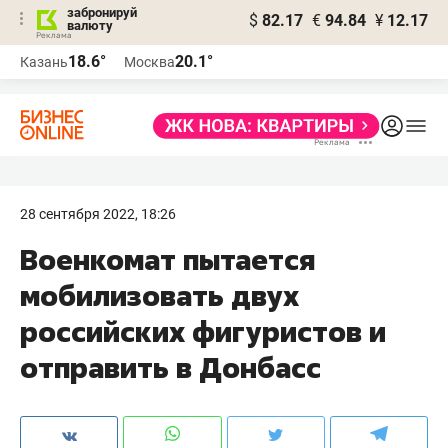
забронируй
$
82.17
€
94.84
¥
12.17
валюту
18.6°
20.1°
Казань
Москва
28 сентября 2022, 18:26
Военкомат пытается
мобилизовать двух
российских фигуристов и
отправить в Донбасс