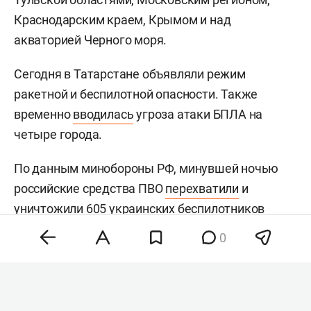
Краснодарским краем, Крымом и над
акваторией Черного моря.
Сегодня в Татарстане объявляли режим
ракетной и беспилотной опасности. Также
временно
вводилась
угроза атаки БПЛА на
четыре города.
По данным минобороны РФ, минувшей ночью
российские средства ПВО
перехватили
и
уничтожили 605 украинских беспилотников
самолетного типа над 19 регионами и
0
акваториями Азовского и Черного морей. В
Тверской области пострадали склад Wildberries и
несколько хозпостроек. В Ярославской области
сгорел частный дом, пострадало несколько