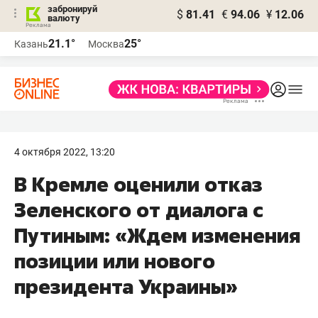
забронируй
$
81.41
€
94.06
¥
12.06
валюту
21.1°
25°
Казань
Москва
4 октября 2022, 13:20
В Кремле оценили отказ
Зеленского от диалога с
Путиным: «Ждем изменения
позиции или нового
президента Украины»