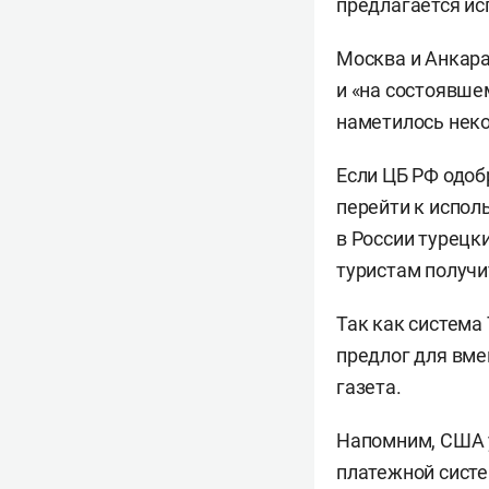
предлагается ис
Москва и Анкара
и «на состоявше
наметилось неко
Если ЦБ РФ одоб
перейти к испол
в России турецк
туристам получи
Так как система
предлог для вме
газета.
Напомним, США 
платежной систе