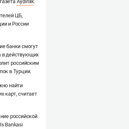
 газета
Aydınlık
.
телей ЦБ,
ции и России
.
ие банки смогут
а в действующих
волит российским
пок в Турции.
жно найти
х карт, считает
ние российской
s Bankasi