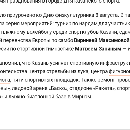
емя празднования в городе Дня казанского спорта.
о приурочено ко Дню физкультурника 8 августа. В па
ла серия мероприятий: турнир по нардам для участник
 пляжному волейболу среди спортклубов Казани, сдач
й первенства Европы по самбо
Виринеей Максимово
сии по спортивной гимнастике
Матвеем Заниным
— 
апомнил, что Казань усиляет спортивную инфраструкту
оительства центра стрельбы из лука, центра
фигурно
иона
, пяти спортивных площадок. Также ремонт пров
вы», ледовой арене «Баско», стадионе «Ракета», спо
ф» и лыжно-биатлонной базе в Мирном.