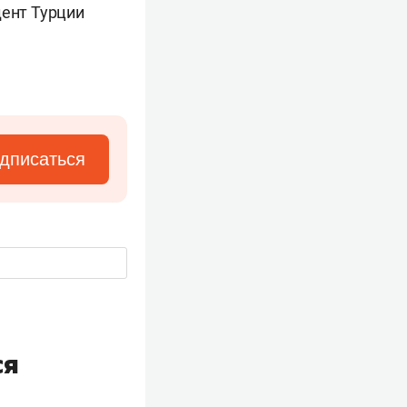
дент Турции
дписаться
ся