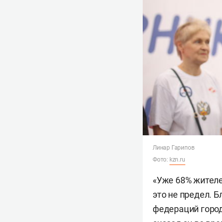
Линар Гарипов
Фото:
kzn.ru
«Уже 68% жителе
это не предел. 
федераций город