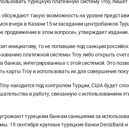
пользовать турецкую платежную систему Troy, пишет
 обсуждают такую возможность на уровне представи
мся вчера в Казани 15-м заседании центробанков Тур
е продвижение в этом вопросе», утверждает издание
рит инициативу, то не попавшие под санкции российск
ьзованию платежной системы Troy либо открыть счет
их банках, интегрированных с этой системой. Это поз
ть карты Troy и использовать их для совершения поку
 Troy находится под контролем Турции, США будет сло
шательства в работу, связанную с использованием эти
угрожают турецким банкам санкциями за использова
мы. 19 сентября крупные турецкие банки DenizBank и I