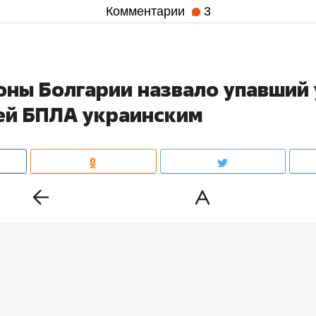
Комментарии
3
ны Болгарии назвало упавший 
ей БПЛА украинским
 беспилотник вошел в воздушное пространство Болгар
ался у границы. Позже минобороны страны сообщило,
 дроном-приманкой «Майя». Об этом
сообщает
Болгар
дио.