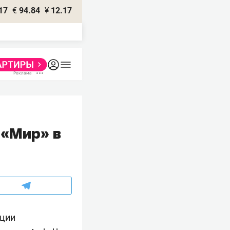
17
€
94.84
¥
12.17
 «Мир» в
рции