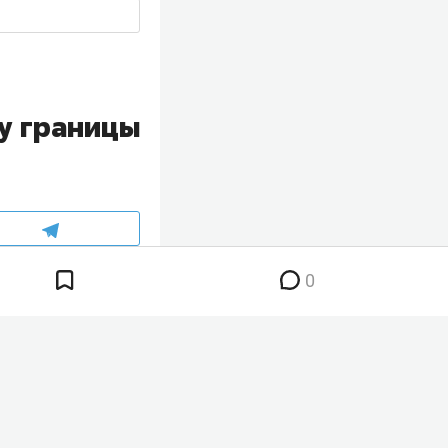
у границы
0
ии со стороны
 что аппарат
ское