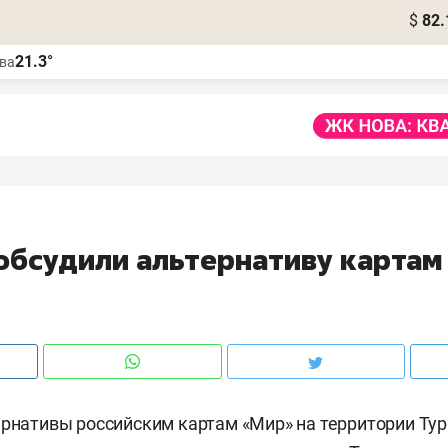
$
82.
21.3°
ва
1
 обсудили альтернативу картам
ернативы российским картам «Мир» на территории Ту