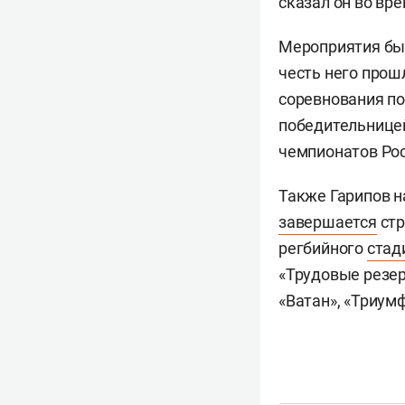
сказал он во вр
Мероприятия был
честь него прош
соревнования по
победительнице
чемпионатов Рос
Также Гарипов н
завершается
стр
регбийного
стад
«Трудовые резер
«Ватан», «Триум