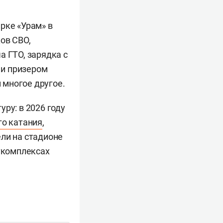
рке «Урам» в
ов СВО,
а ГТО, зарядка с
й
и призером
и многое другое.
ру: в 2026 году
го катания
,
ели на стадионе
рткомплексах