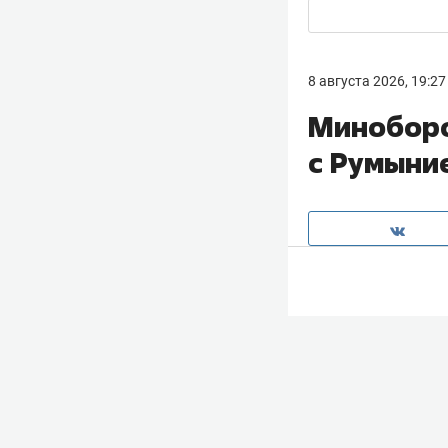
8 августа 2026, 19:27
Миноборо
с Румыни
Утром 8 августа
Румынии и взорв
был украинским
национальное ра