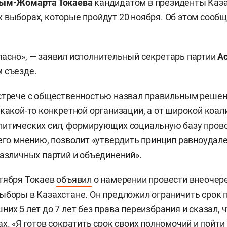
ым-Жомарта Токаева
кандидатом в президенты Каз
 выборах, которые пройдут 20 ноября. Об этом сооб
асно», — заявил исполнительный секретарь партии
А
 съезде.
стрече с общественностью назвал правильным решен
 какой-то конкретной организации, а от широкой коал
литических сил, формирующих социальную базу пров
 его мнению, позволит «утвердить принцип равноудал
различных партий и объединений».
тября Токаев
объявил
о намерении провести внеоче
ыборы в Казахстане. Он предложил ограничить срок 
их 5 лет до 7 лет без права переизбрания и сказал, 
х. «Я готов сократить срок своих полномочий и пойти