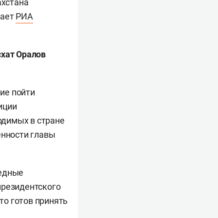
ахстана
щает
РИА
схат Оралов
ие пойти
иции
одимых в стране
енности главы
редные
президентского
что готов принять