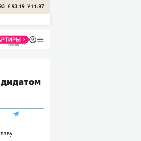
93
€
93.19
¥
11.97
ндидатом
главу