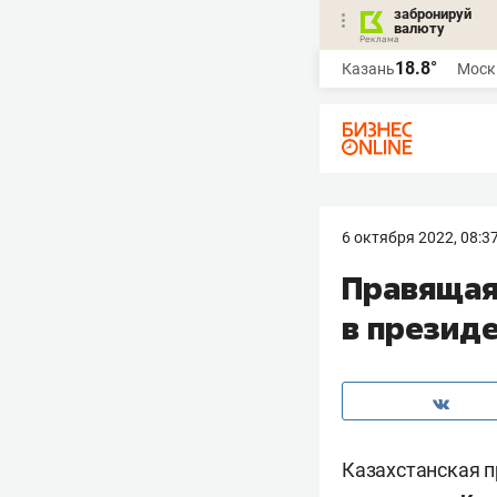
забронируй
валюту
18.8°
Казань
Моск
6 октября 2022, 08:3
Правящая
в презид
Казахстанская 