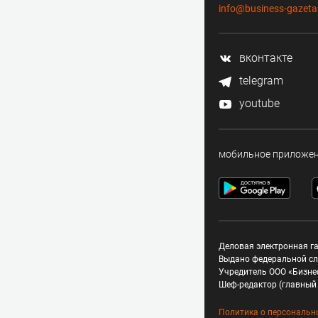
info@business-gazeta
вконтакте
telegram
youtube
мобильное приложе
Деловая электронная га
Выдано федеральной сл
Учредитель ООО «Бизне
Шеф-редактор (главный 
Политика о персональн