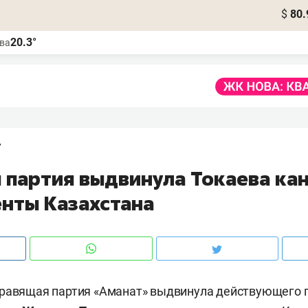
$
80.
20.3°
ва
7
 партия выдвинула Токаева ка
енты Казахстана
правящая партия «Аманат» выдвинула действующего 