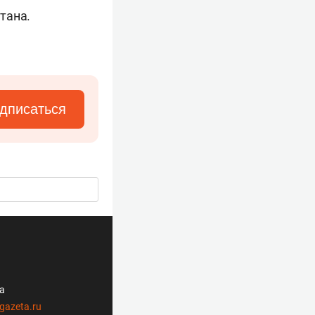
тана.
дписаться
ла
gazeta.ru