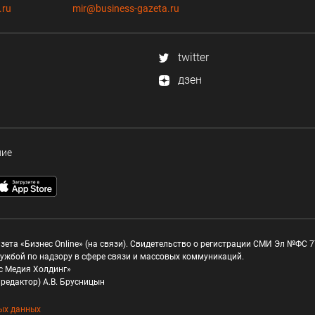
.ru
mir@business-gazeta.ru
twitter
дзен
ние
зета «Бизнес Online» (на связи). Свидетельство о регистрации СМИ Эл №ФС 77
ужбой по надзору в сфере связи и массовых коммуникаций.
с Медия Холдинг»
редактор) А.В. Брусницын
ых данных