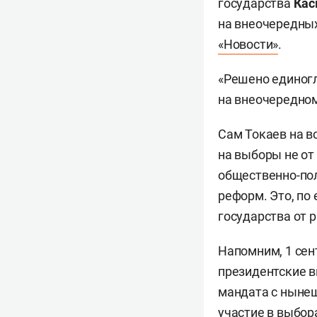
государства
Кас
на внеочередных
«Новости»
.
«Решено единогл
на внеочередном
Сам Токаев на в
на выборы не от
общественно-по
реформ. Это, по
государства от 
Напомним, 1 сен
президентские в
мандата с нынешн
участие в выбора