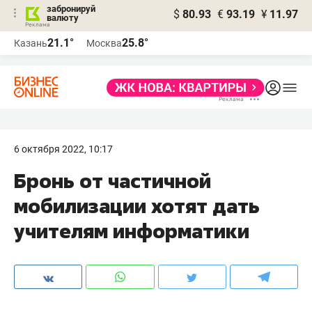
забронируй
$
80.93
€
93.19
¥
11.97
валюту
21.1°
25.8°
Казань
Москва
6 октября 2022, 10:17
Бронь от частичной
мобилизации хотят дать
учителям информатики