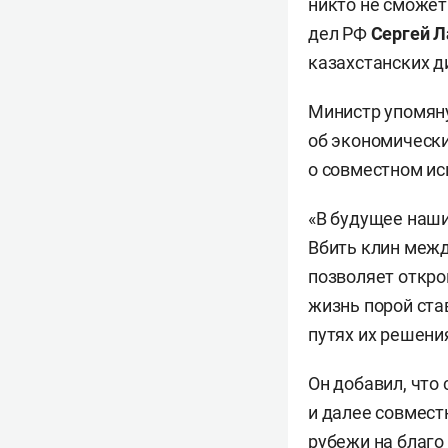
никто не сможет
дел РФ
Сергей Л
казахстанских 
Министр упомяну
об экономически
о совместном ис
«В будущее наши
Вбить клин межд
позволяет откр
жизнь порой ста
путях их решени
Он добавил, что
и далее совмест
рубежи на благо