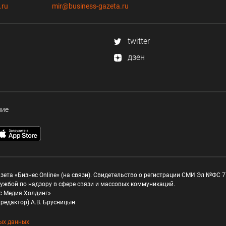
.ru
mir@business-gazeta.ru
twitter
дзен
ние
зета «Бизнес Online» (на связи). Свидетельство о регистрации СМИ Эл №ФС 77
ужбой по надзору в сфере связи и массовых коммуникаций.
с Медия Холдинг»
редактор) А.В. Брусницын
ых данных