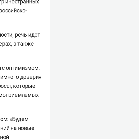
тр иностранных
российско-
ости, речь идет
ерах, а также
 с оптимизмом.
аимного доверия
росы, которые
аимоприемлемых
том: «Будем
ений на новые
ьной