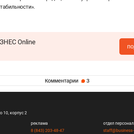
стабильности».
ЗНЕС Online
по
Комментарии
3
 10, корпус 2
реклама
отдел персона
8 (843) 203-48-47
staff@business-