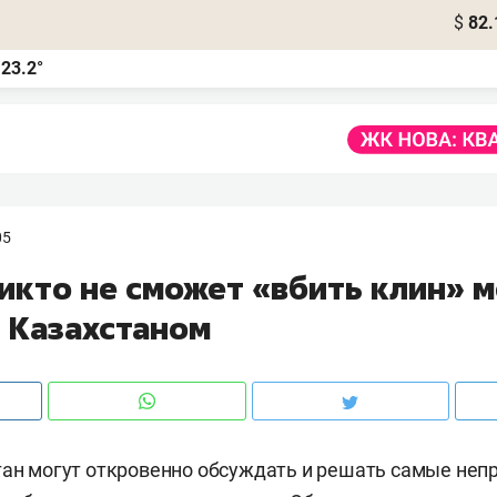
$
82.
23.2°
а
05
никто не сможет «вбить клин» 
и Казахстаном
тан могут откровенно обсуждать и решать самые неп