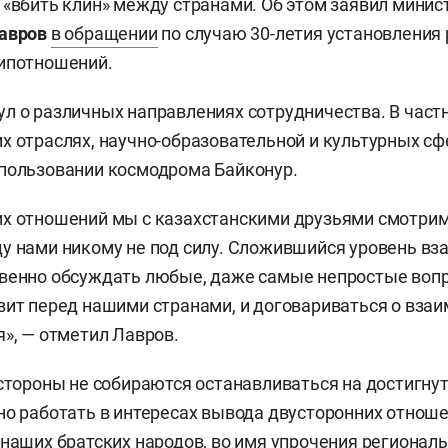
 «вбить клин» между странами. Об этом заявил минис
авров
в обращении
по случаю 30-летия установления 
дипотношений.
л о различных направлениях сотрудничества. В частн
х отраслях, научно-образовательной и культурных сф
пользовании космодрома Байконур.
х отношений мы с казахстанскими друзьями смотрим
у нами никому не под силу. Сложившийся уровень вз
овенно обсуждать любые, даже самые непростые воп
вит перед нашими странами, и договариваться о вз
я», — отметил Лавров.
 стороны не собираются останавливаться на достигну
но работать в интересах вывода двусторонних отнош
 наших братских народов, во имя упрочения регионал