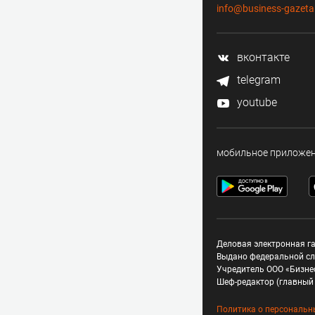
info@business-gazeta
вконтакте
telegram
youtube
мобильное приложе
Деловая электронная га
Выдано федеральной сл
Учредитель ООО «Бизне
Шеф-редактор (главный 
Политика о персональн