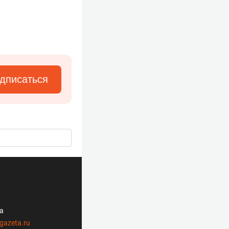
дписаться
ла
gazeta.ru