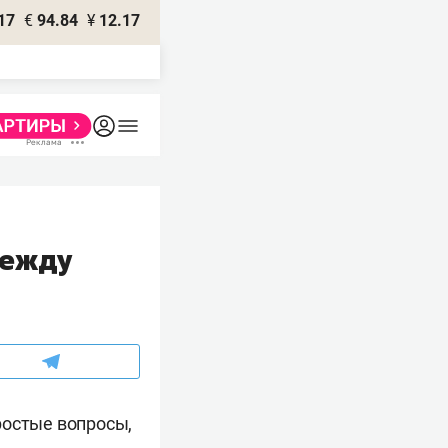
17
€
94.84
¥
12.17
между
ростые вопросы,