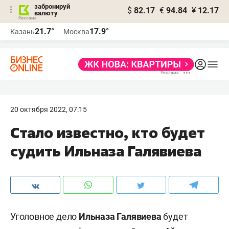
забронируй
$
82.17
€
94.84
¥
12.17
валюту
21.7°
17.9°
Казань
Москва
20 октября 2022, 07:15
Стало известно, кто будет
судить Ильназа Галявиева
Уголовное дело
Ильназа Галявиева
будет