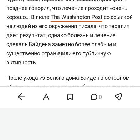
позднее говорил, что лечение проходит «очень
хорошо». В июле
The Washington Post
со ссылкой
на людей из его окружения писала, что терапия
дает результат, однако болезнь и лечение
сделали Байдена заметно более слабым и
существенно ограничили его публичную
активность.
После ухода из Белого дома Байден в основном
общается с родственниками, близкими друзьями
и давними помощниками. При этом осенью он
0
планирует вернуться к публичным
мероприятиям в связи с выходом мемуаров,
запланированным на 17 ноября. Джо Байден
занимал пост президента США с 2021 по 2025