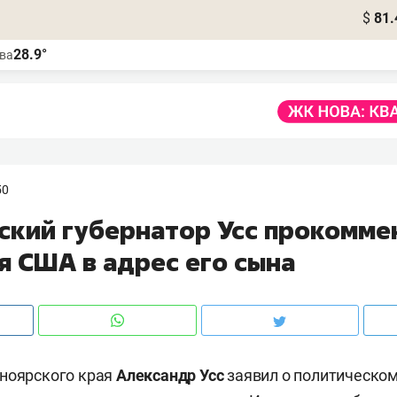
$
81.
28.9°
ва
50
ский губернатор Усс прокомме
я США в адрес его сына
сноярского края
Александр Усс
заявил о политическом