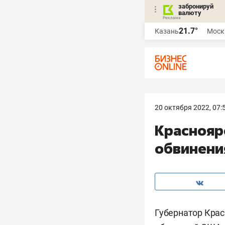
забронируй
валюту
21.7°
Казань
Моск
20 октября 2022, 07:
Краснояр
обвинени
Губернатор Кра