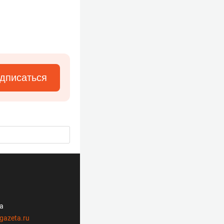
дписаться
ла
gazeta.ru