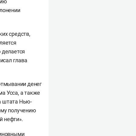
нию
клонении
ких средств,
ляется
о делается
писал глава
 отмывании денег
а Усса, а также
а штата Нью-
ому получению
й нефти».
виновными