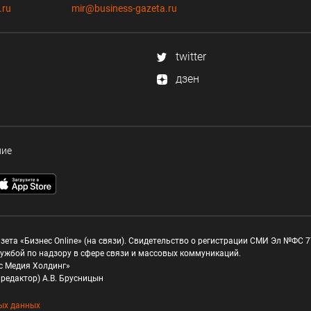
.ru
mir@business-gazeta.ru
twitter
дзен
ние
зета «Бизнес Online» (на связи). Свидетельство о регистрации СМИ Эл №ФС 77
ужбой по надзору в сфере связи и массовых коммуникаций.
с Медия Холдинг»
редактор) А.В. Брусницын
ых данных