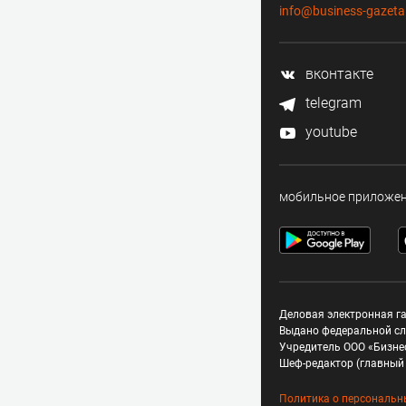
info@business-gazeta
вконтакте
telegram
youtube
мобильное приложе
Деловая электронная га
Выдано федеральной сл
Учредитель ООО «Бизне
Шеф-редактор (главный 
Политика о персональн