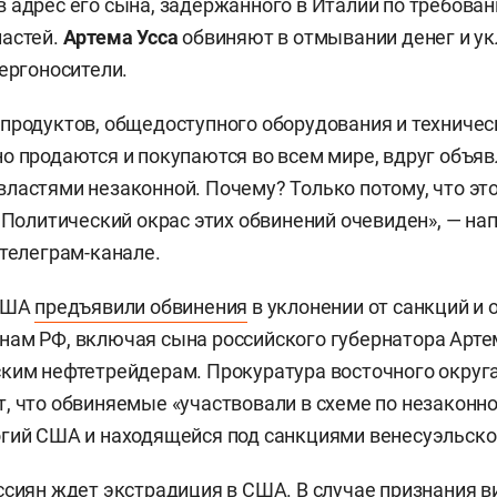
 адрес его сына, задержанного в Италии по требова
ластей.
Артема Усса
обвиняют в отмывании денег и у
нергоносители.
продуктов, общедоступного оборудования и техничес
о продаются и покупаются во всем мире, вдруг объяв
ластями незаконной. Почему? Только потому, что эт
. Политический окрас этих обвинений очевиден», — на
 телеграм-канале.
 США
предъявили обвинения
в уклонении от санкций и
ам РФ, включая сына российского губернатора Артем
ким нефтетрейдерам. Прокуратура восточного округ
, что обвиняемые «участвовали в схеме по незаконн
гий США и находящейся под санкциями венесуэльско
ссиян ждет экстрадиция в США. В случае признания 