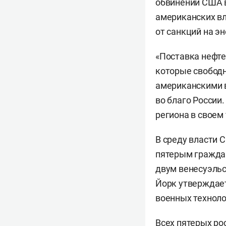
обвинений США в
американских в
от санкций на э
«Поставка нефте
которые свободн
американскими в
во благо России
региона в своем
В среду власти
пятерым граждан
двум венесуэльс
Йорк утверждает
военных техноло
Всех пятерых ро