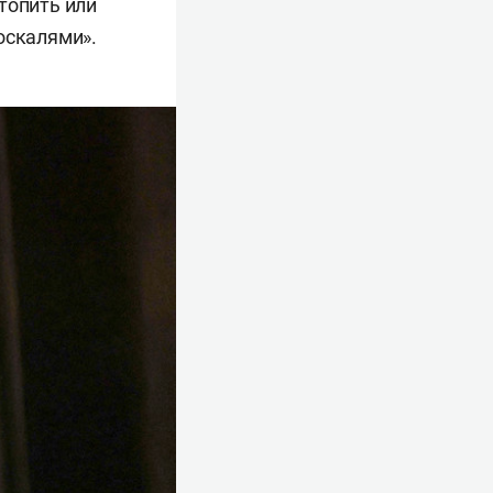
«топить или
оскалями».