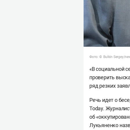
Фото: © Bulkin Sergey/new
«В социальной с
проверить выска
ряд резких заяв
Речь идет о бес
Today. Журналис
об «оккупированн
Лукьяненко назв