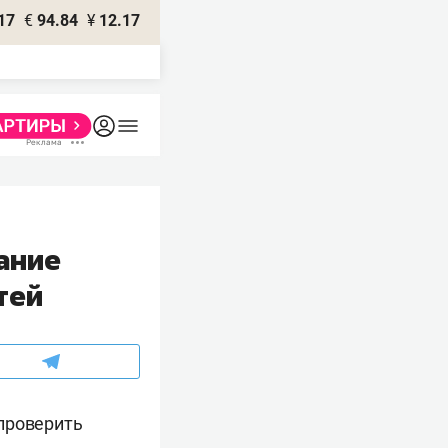
17
€
94.84
¥
12.17
ание
тей
проверить