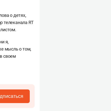
ова о детях,
ор телеканала RT
алистом.
и я,
е мысль о том,
 в своем
дписаться