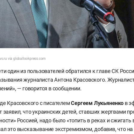
s.ru via globallookpress.com
ети один из пользователей обратился к главе СК Росси
зывания журналиста Антона Красовского. Журналист
лений», — говорится в сообщении.
еде Красовского с писателем
Сергеем Лукьяненко
в э
т заявил, что украинских детей, ставших жертвами п
ости» Россией, надо было «топить в реках и сжигать 
ал это высказывание экстремизмом, добавив, что на 