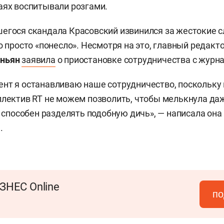
аях воспитывали розгами.
егося скандала Красовский извинился за жестокие сл
о просто «понесло». Несмотря на это, главный редакт
ньян
заявила
о приостановке сотрудничества с журн
нт я останавливаю наше сотрудничество, поскольку н
ллектив RT не можем позволить, чтобы мелькнула даж
с способен разделять подобную дичь», — написала она
.
ЗНЕС Online
по