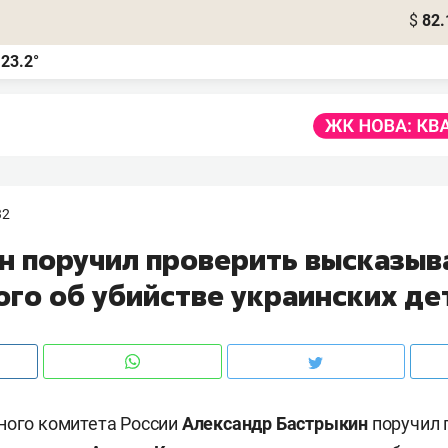
$
82.
23.2°
а
32
н поручил проверить высказыв
ого об убийстве украинских де
ного комитета России
Александр Бастрыкин
поручил 