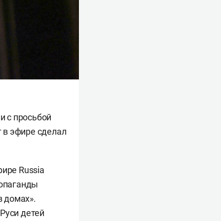
и с просьбой
 в эфире сделал
фире Russia
ропаганды
в домах».
Руси детей