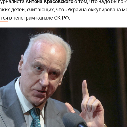
урналиста
Антона Красовского
о том, что надо было 
ских детей, считающих, что «Украина оккупирована м
тся
в телеграм-канале СК РФ.