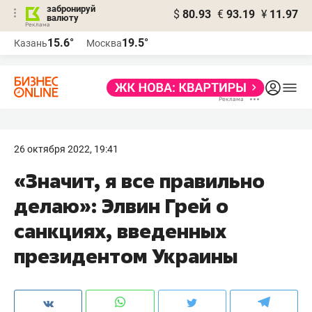
забронируй
$
80.93
€
93.19
¥
11.97
валюту
15.6°
19.5°
Казань
Москва
26 октября 2022, 19:41
«Значит, я все правильно
делаю»: Элвин Грей о
санкциях, введенных
президентом Украины