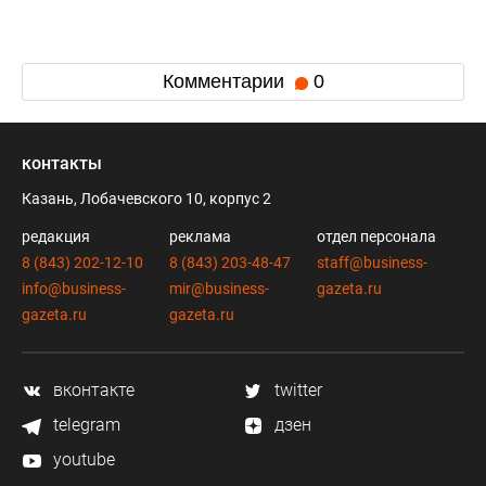
Комментарии
0
контакты
Казань, Лобачевского 10, корпус 2
редакция
реклама
отдел персонала
8 (843) 202-12-10
8 (843) 203-48-47
staff@business-
info@business-
mir@business-
gazeta.ru
gazeta.ru
gazeta.ru
вконтакте
twitter
telegram
дзен
youtube