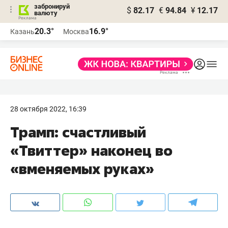
забронируй
$
82.17
€
94.84
¥
12.17
валюту
20.3°
16.9°
Казань
Москва
28 октября 2022, 16:39
Трамп: счастливый
«Твиттер» наконец во
«вменяемых руках»