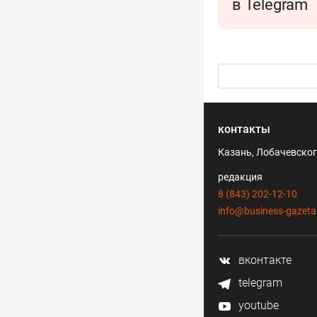
в Telegram
контакты
Казань, Лобачевского
редакция
8 (843) 202-12-10
info@business-gazeta
вконтакте
telegram
youtube