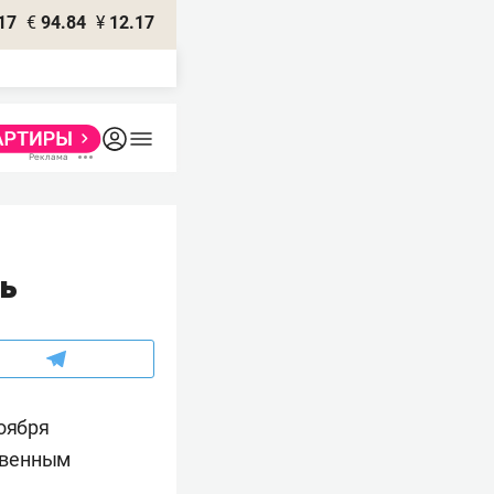
17
€
94.84
¥
12.17
ль
ноября
твенным