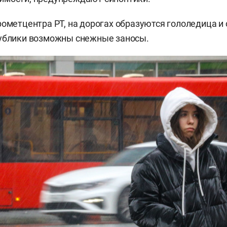
рометцентра РТ, на дорогах образуются гололедица и
публики возможны снежные заносы.