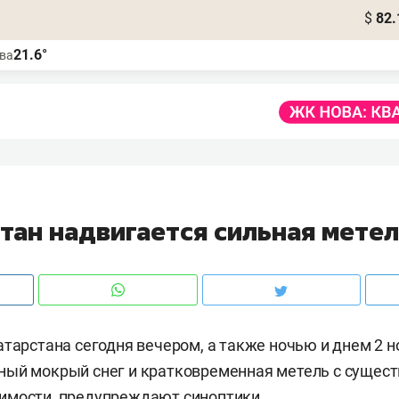
$
82.
21.6°
ва
тан надвигается сильная мете
атарстана сегодня вечером, а также ночью и днем 2 
ный мокрый снег и кратковременная метель с сущес
имости, предупреждают синоптики.