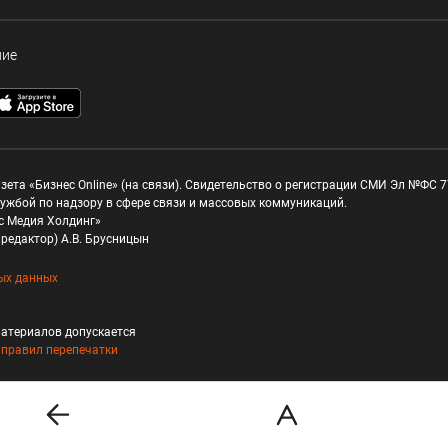
ние
зета «Бизнес Online» (на связи). Свидетельство о регистрации СМИ Эл №ФС 77
ужбой по надзору в сфере связи и массовых коммуникаций.
с Медия Холдинг»
редактор) А.В. Брусницын
ых данных
атериалов допускается
и
правил перепечатки