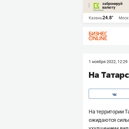
забронируй
валюту
24.8°
Казань
Моск
1 ноября 2022, 12:29
На Татарс
На территории Т
ожидаются силь
ухудшением вид