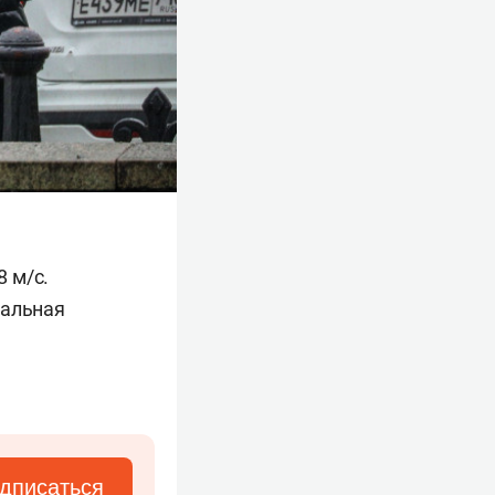
 м/с.
мальная
дписаться