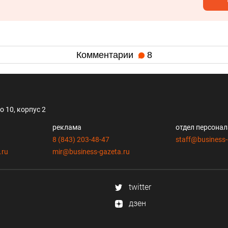
Комментарии
8
 10, корпус 2
реклама
отдел персона
8 (843) 203-48-47
staff@business-
.ru
mir@business-gazeta.ru
twitter
дзен