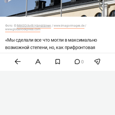
Фото: ©
IMAGO/Antti Hämäläinen
/
www.imago-images.de
/
www.globallookpress.com
«Мы сделали все что могли в максимально
возможной степени, но, как прифронтовая
страна, не можем ставить под угрозу нашу
0
постоянную боеготовность в плане
противовоздушной обороны», — сказал министр.
По словам Хяккянена, одним из главных
вопросов европейской политики безопасности
сейчас остаются темпы производства
вооружений американским военно-
промышленным комплексом. Он также отметил