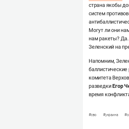
страна якобы до
систем противов
антибаллистичес
Могут ли они на
нам ракеты? Да. 
Зеленский на пр
Напомним, Зеле
баллистические 
комитета Верхов
разведки
Егор Ч
время конфликт
#
#
#
сво
украина
с