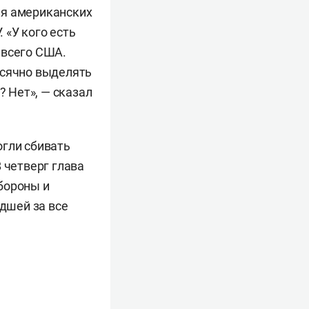
ля американских
 «У кого есть
 всего США.
есячно выделять
? Нет», — сказал
огли сбивать
 четверг глава
бороны и
удшей за все