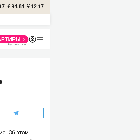
17
€
94.84
¥
12.17
о
ме. Об этом