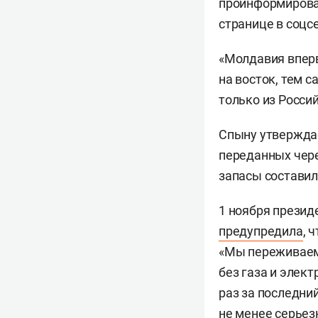
проинформирова
странице в соцсе
«Молдавия вперв
на восток, тем с
только из Росси
Спыну утверждае
переданных чере
запасы составил
1 ноября презид
предупредила
, 
«Мы переживаем 
без газа и элек
раз за последни
не менее серьез