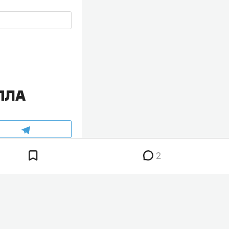
БПЛА
2
е море на фоне
ылкой на
ерно в 500 м от