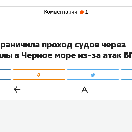
Комментарии
1
граничила проход судов через
лы в Черное море из-за атак 
ла проход торговых судов через Дарданеллы в Черно
ак беспилотников. Об этом сообщает
Bloomberg
со сс
дня неизвестный беспилотник обнаружили в море прим
цкой провинции Сакарья.