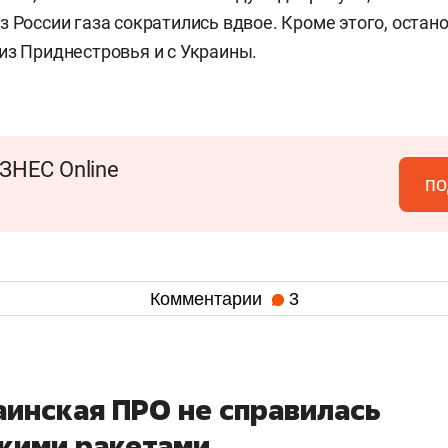
з России газа сократились вдвое. Кроме этого, оста
из Приднестровья и с Украины.
ЗНЕС Online
по
Комментарии
3
аинская ПРО не справилась
скими ракетами