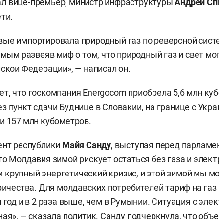
л вице-премьер, министр инфраструктуры
Андрей Сп
ти.
ые импортировала природный газ по реверсной систе
амым развеяв миф о том, что природный газ и свет мо
йской Федерации», — написал он.
т, что госкомпания Energocom приобрела 5,6 млн куб
з пункт сдачи Буднице в Словакии, на границе с Укр
и 157 млн кубометров.
ент республики
Майя Санду
, выступая перед парламе
что Молдавия зимой рискует остаться без газа и элект
крупный энергетический кризис, и этой зимой мы м
тричества. Для молдавских потребителей тариф на газ 
й год и в 2 раза выше, чем в Румынии. Ситуация с эле
ная», — сказала политик. Санду подчеркнула, что объ