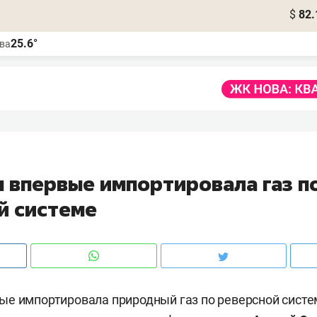
$
82.
25.6°
ва
 впервые импортировала газ п
й системе
е импортировала природный газ по реверсной систе