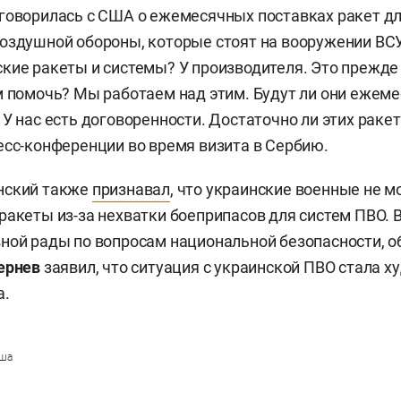
говорилась с США о ежемесячных поставках ракет д
оздушной обороны, которые стоят на вооружении ВСУ.
кие ракеты и системы? У производителя. Это прежде
м помочь? Мы работаем над этим. Будут ли они ежем
У нас есть договоренности. Достаточно ли этих ракет
есс-конференции во время визита в Сербию.
нский также
признавал
, что украинские военные не м
ракеты из-за нехватки боеприпасов для систем ПВО. В
ной рады по вопросам национальной безопасности, о
ернев
заявил, что ситуация с украинской ПВО стала х
а.
ша