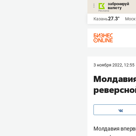
забронируй
валюту
27.3°
Казань
Моск
3 ноября 2022, 12:55
Молдавия
реверсно
Молдавия впервы