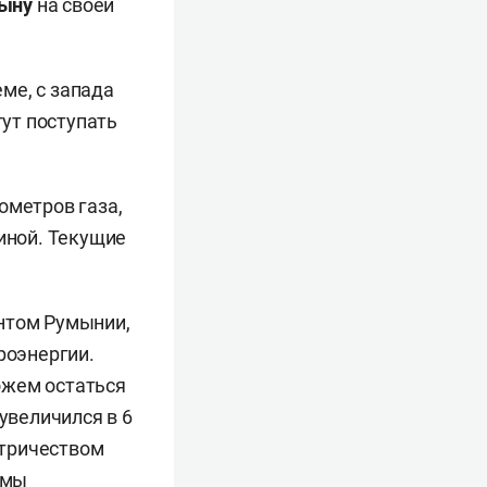
ыну
на своей
ме, с запада
гут поступать
ометров газа,
аиной. Текущие
нтом Румынии,
роэнергии.
ожем остаться
увеличился в 6
ктричеством
емы