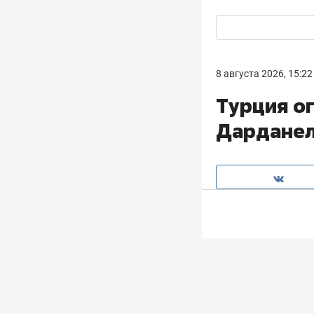
8 августа 2026, 15:22
Турция о
Дарданел
Турция ограничи
участившихся ат
источники. Сего
побережья туре