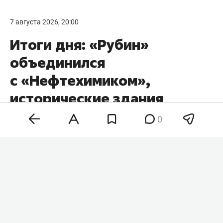
7 августа 2026, 20:00
Итоги дня: «Рубин»
объединился
с «Нефтехимиком»,
исторические здания
в центре Казани могут
0
приватизировать, Камила
Валиева получила
нейтральный статус