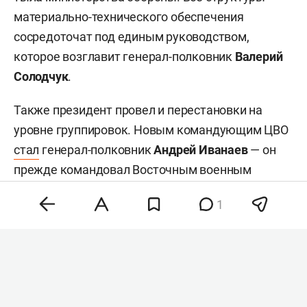
материально-технического обеспечения
сосредоточат под единым руководством,
которое возглавит генерал-полковник
Валерий
Солодчук
.
Также президент провел и перестановки на
уровне группировок. Новым командующим ЦВО
стал
генерал-полковник
Андрей Иванаев
— он
прежде командовал Восточным военным
округом (ВВО). Исполняющим обязанности
1
командующего ВВО назначили генерал-
полковника
Петра Болгарева
, занимавшего пост
начальника штаба округа. Начальником
управления войск беспилотных систем стал
генерал-полковник Лямин — он был