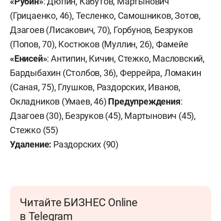
«Рубин»
: Дюпин, Кабутов, Мартынович
(Грицаенко, 46), Тесленко, Самошников, Зотов,
Дзагоев (Лисакович, 70), Горбунов, Безруков
(Попов, 70), Костюков (Муллин, 26), Фамейе
«Енисей»
: Антипин, Кичин, Стежко, Масловский,
Бардыбахин (Столбов, 36), Феррейра, Ломакин
(Саная, 75), Глушков, Раздорских, Иванов,
Окладников (Умаев, 46)
Предупреждения
:
Дзагоев (30), Безруков (45), Мартынович (45),
Стежко (55)
Удаление:
Раздорских (90)
Читайте БИЗНЕС Online
в Telegram