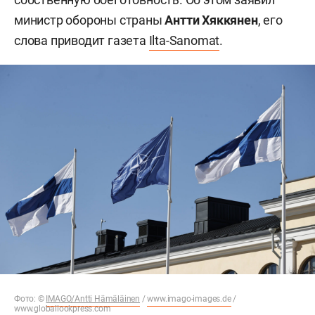
министр обороны страны
Антти Хяккянен
, его
слова приводит газета
Ilta-Sanomat
.
Фото: ©
IMAGO/Antti Hämäläinen
/
www.imago-images.de
/
www.globallookpress.com