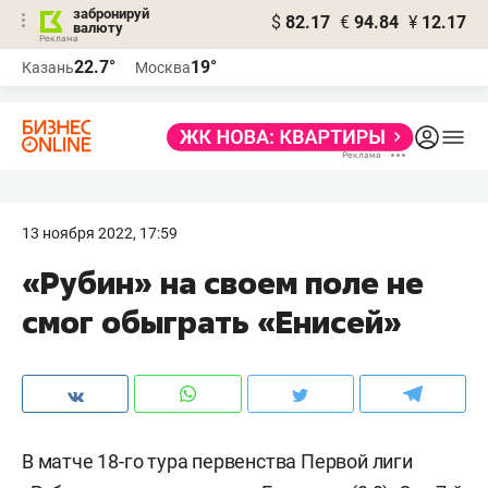
забронируй
$
82.17
€
94.84
¥
12.17
валюту
22.7°
19°
Казань
Москва
13 ноября 2022, 17:59
«Рубин» на своем поле не
смог обыграть «Енисей»
В матче 18-го тура первенства Первой лиги