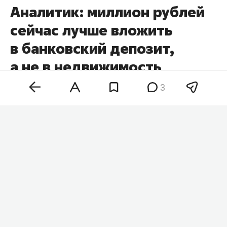
Аналитик: миллион рублей
сейчас лучше вложить
в банковский депозит,
а не в недвижимость
3
Банковский вклад, золото и недвижимость
решают разные финансовые задачи, поэтому
выбирать инструмент для инвестиций стоит
исходя из конкретных целей. Таким мнением в
комментарии
RT
поделился финансовый
аналитик Bitbanker
Владимир Зернов
.