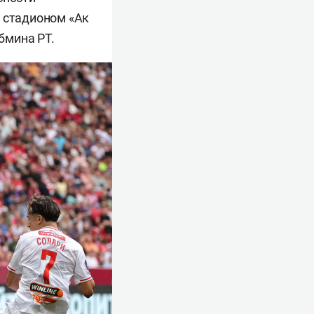
о стадионом «Ак
бмина РТ.