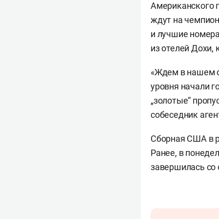
Американского 
ждут на чемпион
и лучшие номера
из отелей Дохи,
«Ждем в нашем о
уровня начали г
„золотые“ пропу
собеседник аген
Сборная США в р
Ранее, в понеде
завершилась со 