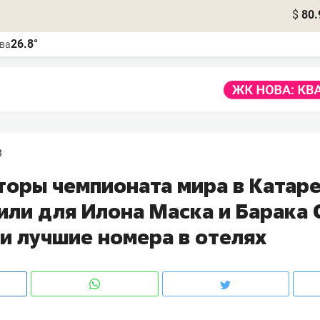
$
80.
26.8°
ва
8
торы чемпионата мира в Катар
или для Илона Маска и Барака
и лучшие номера в отелях