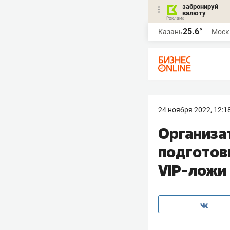
забронируй
валюту
25.6°
Казань
Моск
24 ноября 2022, 12:1
Организа
подготов
VIP-ложи 