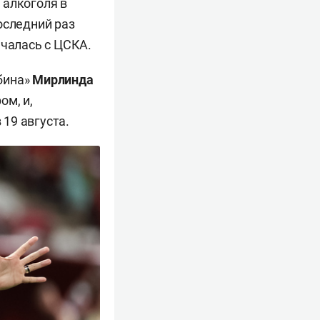
 алкоголя в
оследний раз
ечалась с ЦСКА.
бина»
Мирлинда
ом, и,
19 августа.