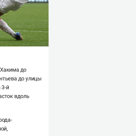
 Хакима до
ентьева до улицы
 3-й
асток вдоль
рода-
ой,