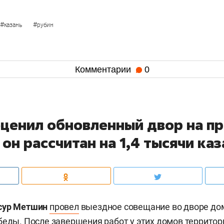
#
#
казань
рубин
Комментарии
0
ценил обновленный двор на п
он рассчитан на 1,4 тысячи ка
сур Метшин
провел
выездное совещание во дворе дом
беды. После завершения работ у этих домов территор