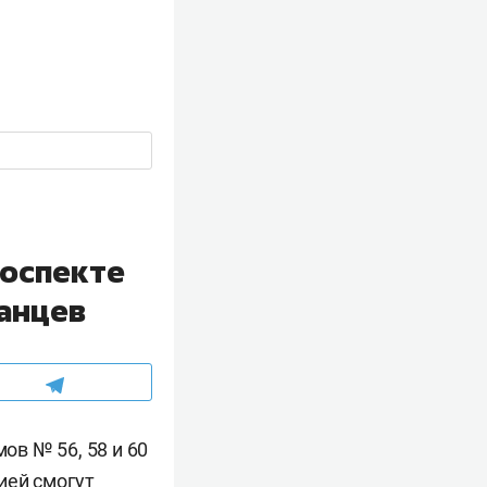
роспекте
занцев
ов № 56, 58 и 60
ией смогут