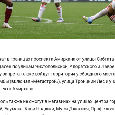
ат в границах проспекта Амирхана от улицы Сибгата
далее по улицам Чистопольской, Адоратского и Лавр
у запрета также войдут территория у обводного моста
мбы (включая «Мегастрой»), улица Троицкий Лес и уч
пекта Амирхана.
оль также не смогут в магазинах на улицах центра го
й, Баумана, Кави Наджми, Мусы Джалиля, Профсоюзн