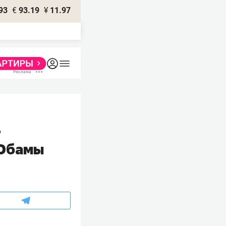
93
€
93.19
¥
11.97
е
 Обамы