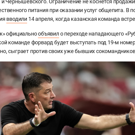
 и Чернышевского. Ограничение не коснется продажи
ственного питания при оказании услуг общепита. В п
ния
вводили
14 апреля, когда казанская команда встр
ак» официально
объявил
о переходе нападающего «Ру
кой команде форвард будет выступать под 19-м номер
о, сыграет против своих уже бывших сокомандников 