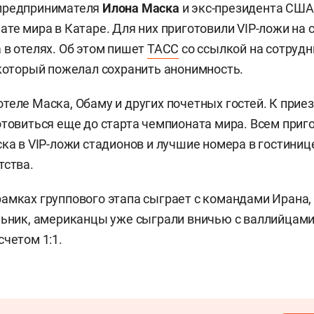
предпринимателя
Илона Маска
и экс-президента СШ
ате мира в Катаре. Для них приготовили VIP-ложи на 
 в отелях. Об этом пишет
ТАСС
со ссылкой на сотрудн
 который пожелал сохранить анонимность.
теле Маска, Обаму и других почетных гостей. К приез
отовиться еще до старта чемпионата мира. Всем при
ска в VIP-ложи стадионов и лучшие номера в гостиниц
тства.
амках группового этапа сыграет с командами Ирана, 
льник, американцы уже сыграли вничью с валлийцами
счетом 1:1.