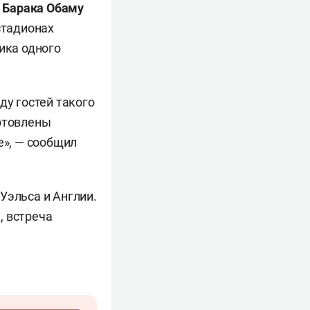
А
Барака Обаму
стадионах
ика одного
ду гостей такого
готовлены
е», — сообщил
Уэльса и Англии.
, встреча