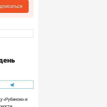
дписаться
 день
у «Рубином» и
сности