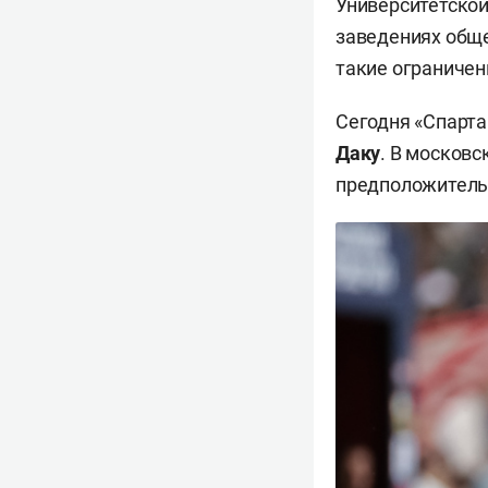
Университетской
заведениях обще
такие ограниче
Сегодня «Спарт
Даку
. В московс
предположительн