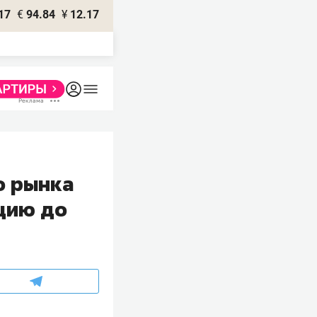
17
€
94.84
¥
12.17
о рынка
цию до