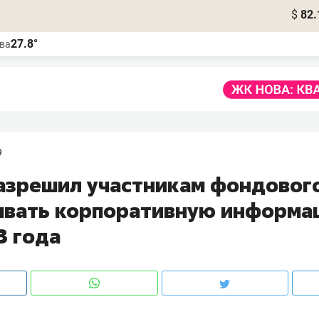
$
82.
27.8°
ва
9
азрешил участникам фондовог
ывать корпоративную информа
3 года