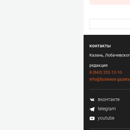
контакты
Казань, Лобачевского
редакция
8 (843) 202-12-10
info@business-gazeta
вконтакте
telegram
youtube