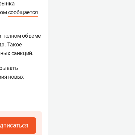
 рынка
том
сообщается
в полном объеме
а. Такое
ных санкций.
крывать
вия новых
дписаться