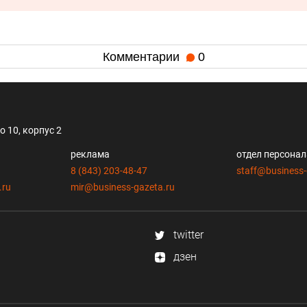
Комментарии
0
 10, корпус 2
реклама
отдел персона
8 (843) 203-48-47
staff@business-
.ru
mir@business-gazeta.ru
twitter
дзен