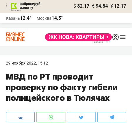
забронируй
$
82.17
€
94.84
¥
12.17
валюту
12.4°
14.5°
Казань
Москва
29 ноября 2022, 15:12
МВД по РТ проводит
проверку по факту гибели
полицейского в Тюлячах